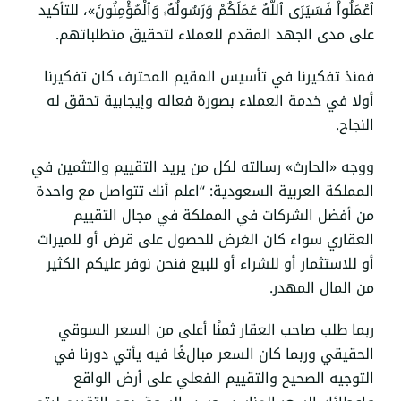
ٱعْمَلُواْ فَسَيَرَى ٱللَّهُ عَمَلَكُمْ وَرَسُولُهُۥ وَٱلْمُؤْمِنُونَ»، للتأكيد
على مدى الجهد المقدم للعملاء لتحقيق متطلباتهم.
فمنذ تفكيرنا في تأسيس المقيم المحترف كان تفكيرنا
أولا في خدمة العملاء بصورة فعاله وإيجابية تحقق له
النجاح.
ووجه «الحارث» رسالته لكل من يريد التقييم والتثمين في
المملكة العربية السعودية: “اعلم أنك تتواصل مع واحدة
من أفضل الشركات في المملكة في مجال التقييم
العقاري سواء كان الغرض للحصول على قرض أو للميراث
أو للاستثمار أو للشراء أو للبيع فنحن نوفر عليكم الكثير
من المال المهدر.
ربما طلب صاحب العقار ثمنًا أعلى من السعر السوقي
الحقيقي وربما كان السعر مبالغًا فيه يأتي دورنا في
التوجيه الصحيح والتقييم الفعلي على أرض الواقع