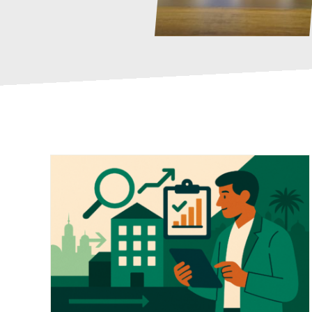
ت
ا
وا