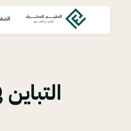
Ski
t
conten
الصفح
التباين 